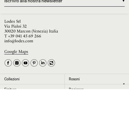
Iscriviti alla nostra newsletter
Lodes Srl
Via Pialoi 32
30020 Marcon (Venezia) Italia
T
+39 041 45 69 266
info@lodes.com
La tua occupazione è
►
Seleziona il paese
►
Google Maps
I dati contrassegnati da * sono obbligatori per completare l’iscrizione alla
newsletter
Collezioni
Rosoni
Cliccando su “Invia” dichiaro di aver letto e accettato l’
informativa Privacy
Finiture
Designer
News
Progetti
Chi siamo
Contatti
Press room
Store locator