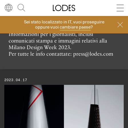
Diesel Living with Lodes
Sei stato localizzato in
IT
, vuoi proseguire
Lingua
Italiano
Cerca
oppure vuoi
cambiare paese
?
Lodes alla Milano Design Week 2023
Informazioni per i giornalisti, inclusi
Italiano
Regione
Europa
comunicati stampa e immagini relativi alla
Milano Design Week 2023.
English
Europa
Per tutte le info contattate:
press@lodes.com
Français
Nord America
Deutsch
Resto del mondo
2023.04.17
Español
Русский
简体中文