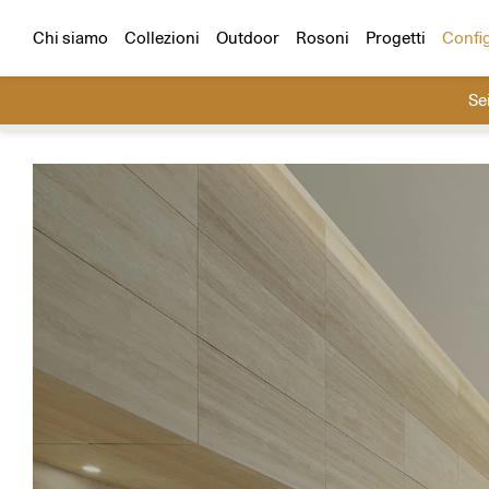
Configuratore
Scegli un prodotto e un ambiente e cr
Tutti i progetti
Residenziali
Hospitality
Chi siamo
Collezioni
Outdoor
Rosoni
Progetti
Confi
Se
Cerca