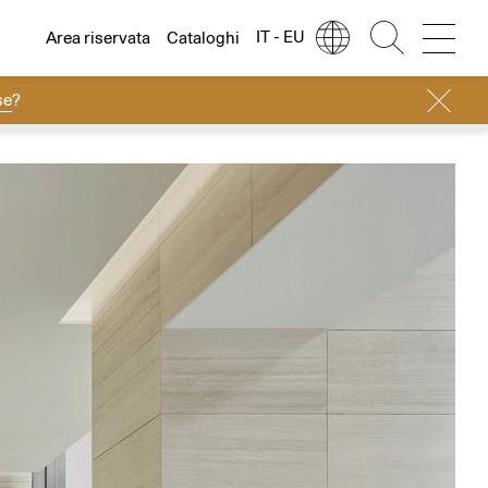
IT - EU
Area riservata
Cataloghi
se
?
Lingua
Italiano
Italiano
Regione
Europa
English
Europa
Français
Nord America
Deutsch
Resto del mondo
Español
Русский
简体中文