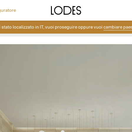
ea la tua composizione con i rosoni Lodes.
Altri progetti
Diesel Living with Lodes
guratore
i stato localizzato in
IT
, vuoi proseguire oppure vuoi
cambiare pae
Lodes
→
Progetti
→
Luminaire