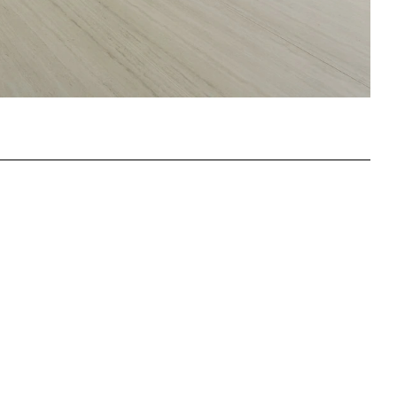
um
sioni cluster