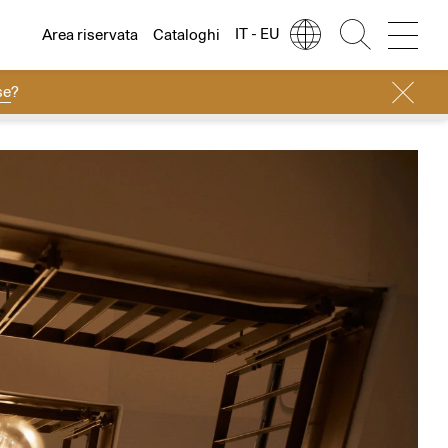
IT - EU
Area riservata
Cataloghi
se
?
Lingua
Italiano
Italiano
Regione
Europa
English
Europa
Français
Nord America
Deutsch
Resto del mondo
Español
Русский
简体中文