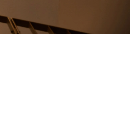
andom Solo
pensioni cluster