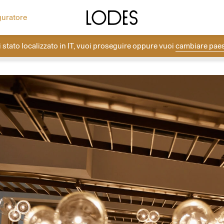
ea la tua composizione con i rosoni Lodes.
Altri progetti
Diesel Living with Lodes
guratore
i stato localizzato in
IT
, vuoi proseguire oppure vuoi
cambiare pae
Lodes
→
Progetti
→
Medical Center Lippe