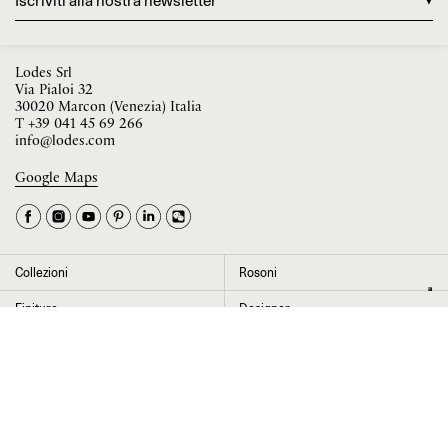
Iscriviti alla nostra newsletter
Lodes Srl
Via Pialoi 32
30020 Marcon (Venezia) Italia
T
+39 041 45 69 266
info@lodes.com
Google Maps
La tua occupazione è
►
Seleziona il paese
►
Collezioni
Rosoni
I dati contrassegnati da * sono obbligatori per completare l’iscrizione alla
Finiture
Designer
newsletter
News
Progetti
Chi siamo
Contatti
Cliccando su “Invia” dichiaro di aver letto e accettato l’
informativa Privacy
Press room
Store locator