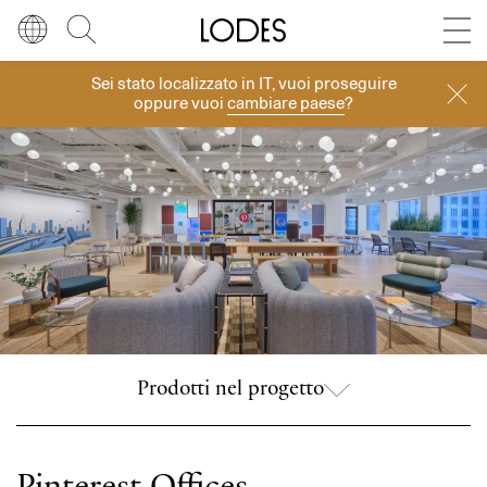
Diesel Living with Lodes
Store locator
Press room
Sei stato localizzato in
IT
, vuoi proseguire
Progetti
Lingua
Italiano
Cerca
oppure vuoi
cambiare paese
?
Italiano
Regione
Europa
English
Europa
Français
Nord America
Deutsch
Resto del mondo
Español
Prodotti nel progetto
Русский
简体中文