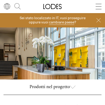
Diesel Living with Lodes
Store locator
Press room
Sei stato localizzato in
IT
, vuoi proseguire
Progetti
Lingua
Italiano
Cerca
oppure vuoi
cambiare paese
?
Italiano
Regione
Europa
English
Europa
Français
Nord America
Deutsch
Resto del mondo
Español
Prodotti nel progetto
Русский
简体中文