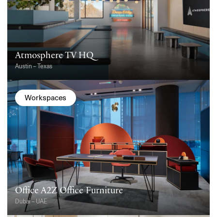
Atmosphere TV HQ
Austin – Texas
Workspaces
Office A2Z Office Furniture
Dubai – UAE