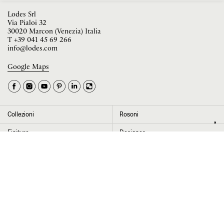
Lodes Srl
Via Pialoi 32
30020 Marcon (Venezia) Italia
T
+39 041 45 69 266
info@lodes.com
Google Maps
La tua occupazione è
►
Seleziona il paese
►
Collezioni
Rosoni
I dati contrassegnati da * sono obbligatori per completare l’iscrizione alla
Finiture
Designer
newsletter
News
Progetti
Chi siamo
Contatti
Cliccando su “Invia” dichiaro di aver letto e accettato l’
informativa Privacy
Press room
Store locator
Area Riservata
Area legale
Configuratore